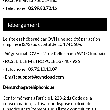
-
RCS : RENNES 750 529 885
- Téléphone :
02.99.83.72.16
Hébergement
Le site est hébergé par
OVH une société par action
simplifiée (SAS) au capital de 10 174 560 €.
-
Siège social : OVH – 2 rue Kellermann 59100 Roubaix
- RCS :
LILLE METROPOLE 537 407 926
- Téléphone :
09.72.10.10.07
- Email :
support@ovhcloud.com
Démarchage téléphonique
Conformément à l'article L.223-2 du Code de la
consommation, l'Utilisateur dispose du droit de
s'inscrire gratuitement sur la liste d'opposition au