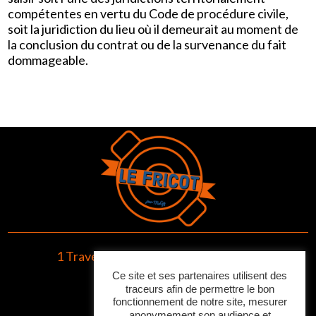
compétentes en vertu du Code de procédure civile,
soit la juridiction du lieu où il demeurait au moment de
la conclusion du contrat ou de la survenance du fait
dommageable.
1 Traverse du 24 Août
06600 Antibes
Ce site et ses partenaires utilisent des
04 92 93 11 73
traceurs afin de permettre le bon
fonctionnement de notre site, mesurer
anonymement son audience et